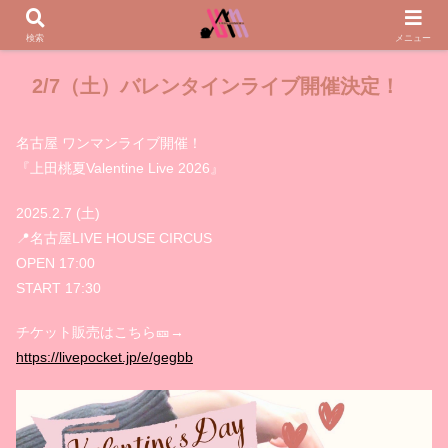
検索
メニュー
2/7（土）バレンタインライブ開催決定！
名古屋 ワンマンライブ開催！
『上田桃夏Valentine Live 2026』
2025.2.7 (土)
📍名古屋LIVE HOUSE CIRCUS
OPEN 17:00
START 17:30
チケット販売はこちら🎫→
https://livepocket.jp/e/gegbb